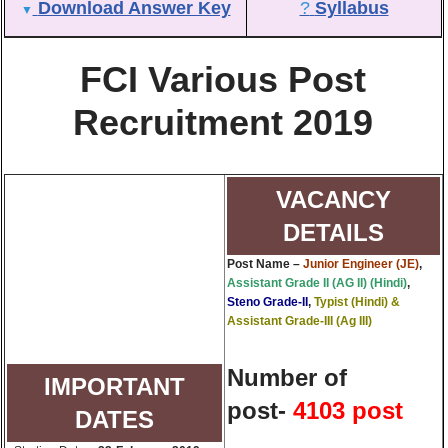
Download Answer Key
?
Syllabus
▼
FCI Various Post
Recruitment 2019
VACANCY
DETAILS
Post Name
–
Junior Engineer (JE)
,
Assistant Grade II (AG II) (Hindi)
,
Steno Grade-II
,
Typist (Hindi) &
Assistant Grade-III (Ag III)
Number of
IMPORTANT
post-
4103 post
DATES