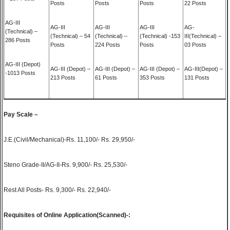
Posts
Posts
Posts
22 Posts
AG-III
AG-III
AG-III
AG-III
AG-
(Technical) –
(Technical) – 54
(Technical) –
(Technical) -153
III(Technical) –
286 Posts
Posts
224 Posts
Posts
03 Posts
AG-III (Depot)
AG-III (Depot) –
AG-III (Depot) –
AG-III (Depot) –
AG-III(Depot) –
-1013 Posts
213 Posts
61 Posts
353 Posts
131 Posts
Pay Scale –
J.E.(Civil/Mechanical)-Rs. 11,100/- Rs. 29,950/-
Steno Grade-II/AG-II-Rs. 9,900/- Rs. 25,530/-
Rest All Posts- Rs. 9,300/- Rs. 22,940/-
Requisites of Online Application(Scanned)-: