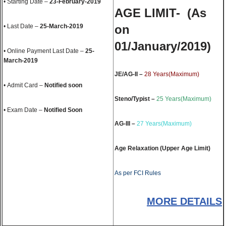
• Starting Date –
23-February-2019
AGE LIMIT-
(As
• Last Date –
25-March-2019
on
01/January/2019)
• Online Payment Last Date –
25-
March-2019
JE/AG-II –
28 Years(Maximum)
• Admit Card –
Notified soon
Steno/Typist –
25 Years(Maximum)
• Exam Date –
Notified Soon
AG-III –
27 Years(Maximum)
Age Relaxation (Upper Age Limit)
As per FCI Rules
MORE DETAILS