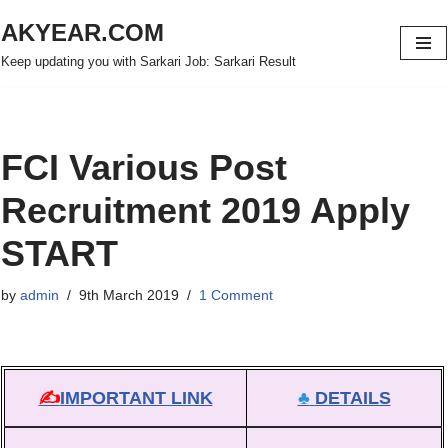
AKYEAR.COM
Skip
Keep updating you with Sarkari Job: Sarkari Result
to
content
FCI Various Post
Recruitment 2019 Apply
START
by
admin
9th March 2019
1 Comment
✍
IMPORTANT LINK
♣
DETAILS