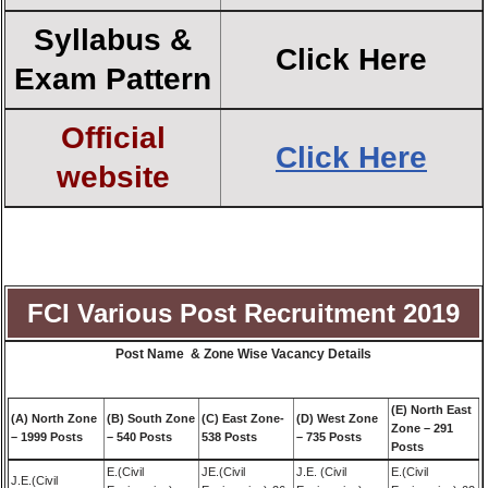
Syllabus &
Click Here
Exam Pattern
Official
Click Here
website
FCI Various Post Recruitment 2019
Post Name & Zone Wise Vacancy Details
(E) North East
(A) North Zone
(B) South Zone
(C) East Zone-
(D) West Zone
Zone – 291
– 1999 Posts
– 540 Posts
538 Posts
– 735 Posts
Posts
E.(Civil
JE.(Civil
J.E. (Civil
E.(Civil
J.E.(Civil